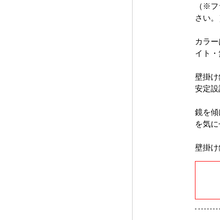
（※フ
さい。
カラー
イト・
壁掛け
安定設
鏡を傾
を気に
壁掛け