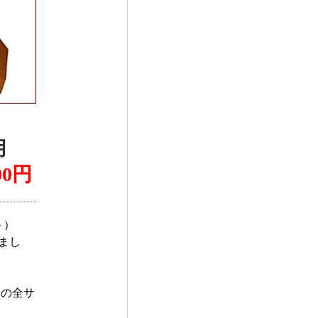
用
00円
ト）
まし
の全サ