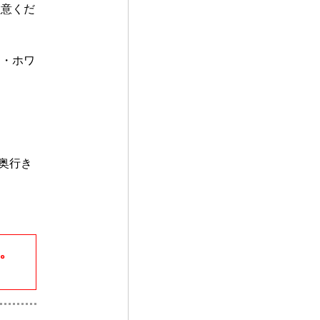
注意くだ
ン・ホワ
奥行き
。
。