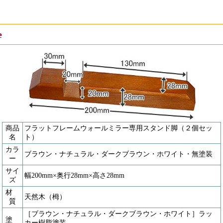
e
商品
フラットフレームウォールミラー専用スタンド脚（２個セッ
名
ト）
カラ
ブラウン・ナチュラル・ダークブラウン・ホワイト・無塗装
ー
サイ
幅200mm×奥行28mm×高さ28mm
ズ
材
天然木（栂）
質
［ブラウン・ナチュラル・ダークブラウン・ホワイト］ラッ
塗
カー樹脂塗装