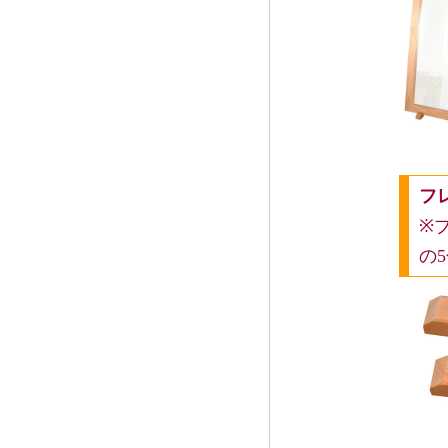
フ
※
の